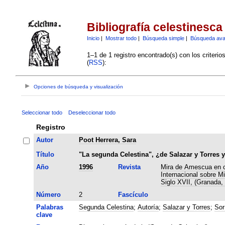
Bibliografía celestinesca
Inicio
|
Mostrar todo
|
Búsqueda simple
|
Búsqueda av
1–1 de 1 registro encontrado(s) con los criteri
(
RSS
):
Opciones de búsqueda y visualización
Seleccionar todo
Deseleccionar todo
Registro
Autor
Poot Herrera, Sara
Título
"La segunda Celestina", ¿de Salazar y Torres 
Año
1996
Revista
Mira de Amescua en c
Internacional sobre M
Siglo XVII, (Granada,
Número
2
Fascículo
Palabras
Segunda Celestina
;
Autoría
;
Salazar y Torres
;
Sor
clave