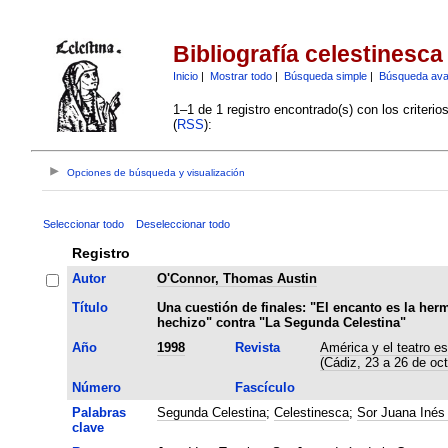
Bibliografía celestinesca
Inicio
|
Mostrar todo
|
Búsqueda simple
|
Búsqueda av
1–1 de 1 registro encontrado(s) con los criteri
(
RSS
):
Opciones de búsqueda y visualización
Seleccionar todo
Deseleccionar todo
Registro
Autor
O'Connor, Thomas Austin
Título
Una cuestión de finales: "El encanto es la her
hechizo" contra "La Segunda Celestina"
Año
1998
Revista
América y el teatro es
(Cádiz, 23 a 26 de oc
Número
Fascículo
Palabras
Segunda Celestina
;
Celestinesca
;
Sor Juana Inés 
clave