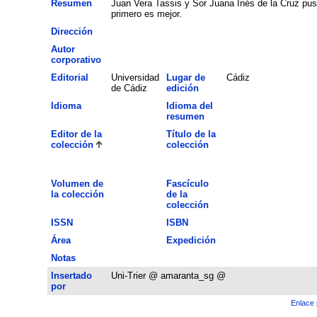
Resumen
Juan Vera Tassis y Sor Juana Inés de la Cruz pusi
primero es mejor.
Dirección
Autor
corporativo
Editorial
Universidad
Lugar de
Cádiz
de Cádiz
edición
Idioma
Idioma del
resumen
Editor de la
Título de la
colección
colección
Volumen de
Fascículo
la colección
de la
colección
ISSN
ISBN
Área
Expedición
Notas
Insertado
Uni-Trier @ amaranta_sg @
por
Enlace 