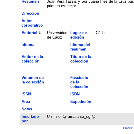
Resumen
Juan Vera Tassis y Sor Juana Inés de la Cruz pusi
primero es mejor.
Dirección
Autor
corporativo
Editorial
Universidad
Lugar de
Cádiz
de Cádiz
edición
Idioma
Idioma del
resumen
Editor de la
Título de la
colección
colección
Volumen de
Fascículo
la colección
de la
colección
ISSN
ISBN
Área
Expedición
Notas
Insertado
Uni-Trier @ amaranta_sg @
por
Enlace 