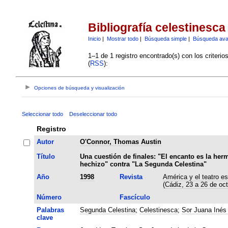
Bibliografía celestinesca
Inicio
|
Mostrar todo
|
Búsqueda simple
|
Búsqueda av
1–1 de 1 registro encontrado(s) con los criteri
(
RSS
):
Opciones de búsqueda y visualización
Seleccionar todo
Deseleccionar todo
Registro
Autor
O'Connor, Thomas Austin
Título
Una cuestión de finales: "El encanto es la her
hechizo" contra "La Segunda Celestina"
Año
1998
Revista
América y el teatro es
(Cádiz, 23 a 26 de oc
Número
Fascículo
Palabras
Segunda Celestina
;
Celestinesca
;
Sor Juana Inés 
clave