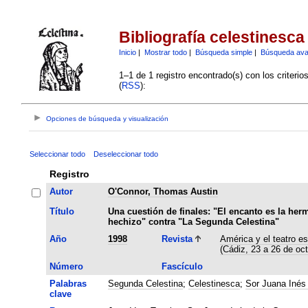
Bibliografía celestinesca
Inicio
|
Mostrar todo
|
Búsqueda simple
|
Búsqueda av
1–1 de 1 registro encontrado(s) con los criteri
(
RSS
):
Opciones de búsqueda y visualización
Seleccionar todo
Deseleccionar todo
Registro
Autor
O'Connor, Thomas Austin
Título
Una cuestión de finales: "El encanto es la her
hechizo" contra "La Segunda Celestina"
Año
1998
Revista
América y el teatro es
(Cádiz, 23 a 26 de oc
Número
Fascículo
Palabras
Segunda Celestina
;
Celestinesca
;
Sor Juana Inés 
clave