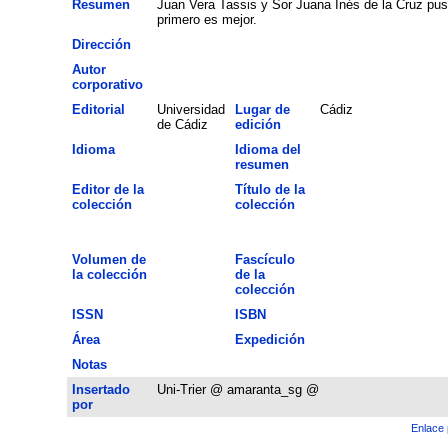
Resumen
Juan Vera Tassis y Sor Juana Inés de la Cruz pusi
primero es mejor.
Dirección
Autor
corporativo
Editorial
Universidad
Lugar de
Cádiz
de Cádiz
edición
Idioma
Idioma del
resumen
Editor de la
Título de la
colección
colección
Volumen de
Fascículo
la colección
de la
colección
ISSN
ISBN
Área
Expedición
Notas
Insertado
Uni-Trier @ amaranta_sg @
por
Enlace 