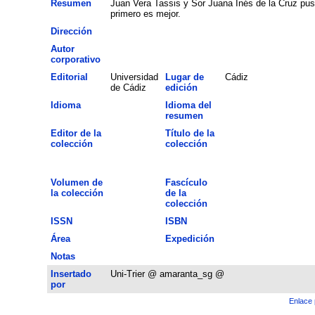
Resumen
Juan Vera Tassis y Sor Juana Inés de la Cruz pusi
primero es mejor.
Dirección
Autor
corporativo
Editorial
Universidad
Lugar de
Cádiz
de Cádiz
edición
Idioma
Idioma del
resumen
Editor de la
Título de la
colección
colección
Volumen de
Fascículo
la colección
de la
colección
ISSN
ISBN
Área
Expedición
Notas
Insertado
Uni-Trier @ amaranta_sg @
por
Enlace 