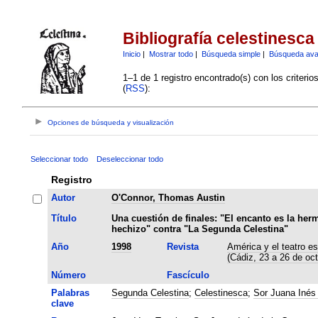
Bibliografía celestinesca
Inicio
|
Mostrar todo
|
Búsqueda simple
|
Búsqueda av
1–1 de 1 registro encontrado(s) con los criteri
(
RSS
):
Opciones de búsqueda y visualización
Seleccionar todo
Deseleccionar todo
Registro
Autor
O'Connor, Thomas Austin
Título
Una cuestión de finales: "El encanto es la her
hechizo" contra "La Segunda Celestina"
Año
1998
Revista
América y el teatro es
(Cádiz, 23 a 26 de oc
Número
Fascículo
Palabras
Segunda Celestina
;
Celestinesca
;
Sor Juana Inés 
clave