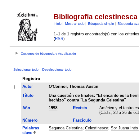
Bibliografía celestinesca
Inicio
|
Mostrar todo
|
Búsqueda simple
|
Búsqueda av
1–1 de 1 registro encontrado(s) con los criteri
(
RSS
):
Opciones de búsqueda y visualización
Seleccionar todo
Deseleccionar todo
Registro
Autor
O'Connor, Thomas Austin
Título
Una cuestión de finales: "El encanto es la her
hechizo" contra "La Segunda Celestina"
Año
1998
Revista
América y el teatro es
(Cádiz, 23 a 26 de oc
Número
Fascículo
Palabras
Segunda Celestina
;
Celestinesca
;
Sor Juana Inés 
clave