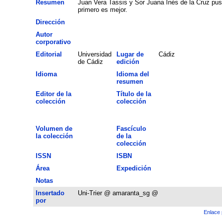
Resumen
Juan Vera Tassis y Sor Juana Inés de la Cruz pusi
primero es mejor.
Dirección
Autor
corporativo
Editorial
Universidad
Lugar de
Cádiz
de Cádiz
edición
Idioma
Idioma del
resumen
Editor de la
Título de la
colección
colección
Volumen de
Fascículo
la colección
de la
colección
ISSN
ISBN
Área
Expedición
Notas
Insertado
Uni-Trier @ amaranta_sg @
por
Enlace 