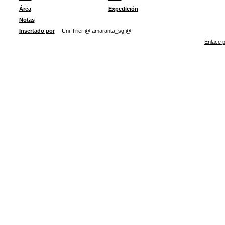
Área
Expedición
Notas
Insertado por
Uni-Trier @ amaranta_sg @
Enlace p