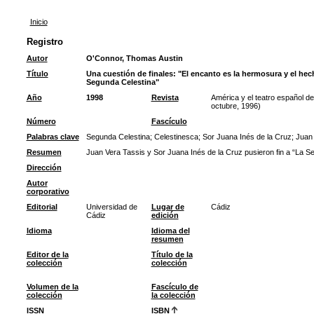
Inicio
Registro
Autor
O'Connor, Thomas Austin
Título
Una cuestión de finales: "El encanto es la hermosura y el hec
Segunda Celestina"
Año
1998
Revista
América y el teatro español del
octubre, 1996)
Número
Fascículo
Palabras clave
Segunda Celestina
;
Celestinesca
;
Sor Juana Inés de la Cruz
;
Juan 
Resumen
Juan Vera Tassis y Sor Juana Inés de la Cruz pusieron fin a “La Se
Dirección
Autor
corporativo
Editorial
Universidad de
Lugar de
Cádiz
Cádiz
edición
Idioma
Idioma del
resumen
Editor de la
Título de la
colección
colección
Volumen de la
Fascículo de
colección
la colección
ISSN
ISBN