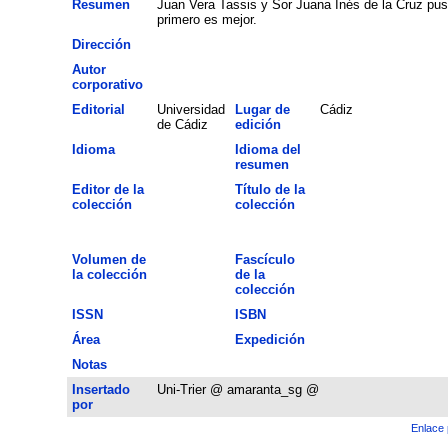
Resumen
Juan Vera Tassis y Sor Juana Inés de la Cruz pusi
primero es mejor.
Dirección
Autor
corporativo
Editorial
Universidad
Lugar de
Cádiz
de Cádiz
edición
Idioma
Idioma del
resumen
Editor de la
Título de la
colección
colección
Volumen de
Fascículo
la colección
de la
colección
ISSN
ISBN
Área
Expedición
Notas
Insertado
Uni-Trier @ amaranta_sg @
por
Enlace 