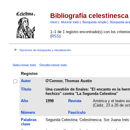
Bibliografía celestinesca
Inicio
|
Mostrar todo
|
Búsqueda simple
|
Búsqueda av
1–1 de 1 registro encontrado(s) con los criteri
(
RSS
):
Opciones de búsqueda y visualización
Seleccionar todo
Deseleccionar todo
Registro
Autor
O'Connor, Thomas Austin
Título
Una cuestión de finales: "El encanto es la her
hechizo" contra "La Segunda Celestina"
Año
1998
Revista
América y el teatro es
(Cádiz, 23 a 26 de oc
Número
Fascículo
Palabras
Segunda Celestina
;
Celestinesca
;
Sor Juana Inés 
clave