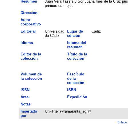
Resumen
Juan Vera Tassis y Sor Juana Inés de la Cruz pusi
primero es mejor.
Dirección
Autor
corporativo
Editorial
Universidad
Lugar de
Cádiz
de Cádiz
edición
Idioma
Idioma del
resumen
Editor de la
Título de la
colección
colección
Volumen de
Fascículo
la colección
de la
colección
ISSN
ISBN
Área
Expedición
Notas
Insertado
Uni-Trier @ amaranta_sg @
por
Enlace 