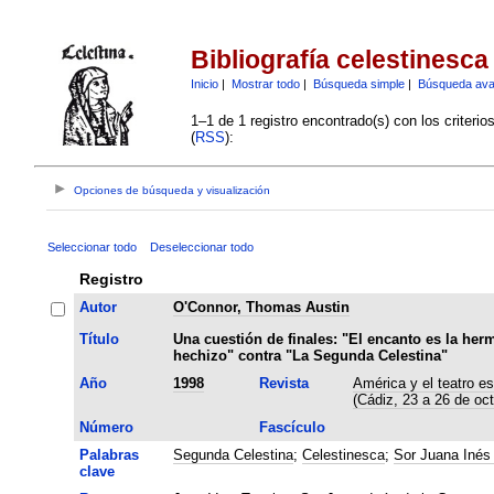
Bibliografía celestinesca
Inicio
|
Mostrar todo
|
Búsqueda simple
|
Búsqueda av
1–1 de 1 registro encontrado(s) con los criteri
(
RSS
):
Opciones de búsqueda y visualización
Seleccionar todo
Deseleccionar todo
Registro
Autor
O'Connor, Thomas Austin
Título
Una cuestión de finales: "El encanto es la her
hechizo" contra "La Segunda Celestina"
Año
1998
Revista
América y el teatro es
(Cádiz, 23 a 26 de oc
Número
Fascículo
Palabras
Segunda Celestina
;
Celestinesca
;
Sor Juana Inés 
clave