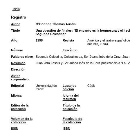
Inicio
Registro
Autor
O'Connor, Thomas Austin
Título
Una cuestión de finales: "El encanto es la hermosura y el hec
Segunda Celestina"
Año
1998
Revista
América y el teatro español del
octubre, 1996)
Número
Fascículo
Palabras clave
Segunda Celestina
;
Celestinesca
;
Sor Juana Inés de la Cruz
;
Juan 
Resumen
Juan Vera Tassis y Sor Juana Inés de la Cruz pusieron fin a “La Se
Dirección
Autor
corporativo
Editorial
Universidad de
Lugar de
Cádiz
Cádiz
edición
Idioma
Idioma del
resumen
Editor de la
Título de la
colección
colección
Volumen de la
Fascículo de
colección
la colección
ISSN
ISBN