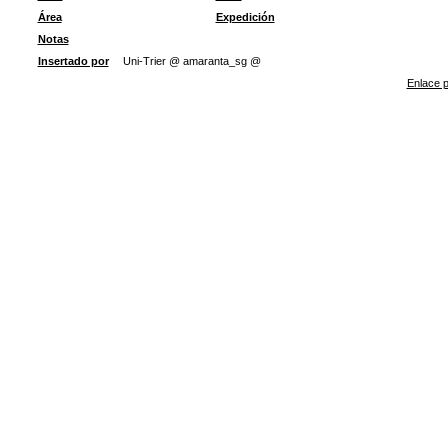
Área
Expedición
Notas
Insertado por
Uni-Trier @ amaranta_sg @
Enlace p