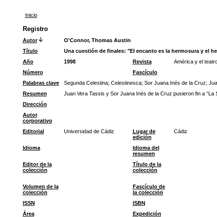
Inicio
Registro
Autor
O'Connor, Thomas Austin
Título
Una cuestión de finales: "El encanto es la hermosura y el h
Año
1998
Revista
América y el teatr
Número
Fascículo
Palabras clave
Segunda Celestina
;
Celestinesca
;
Sor Juana Inés de la Cruz
;
Jua
Resumen
Juan Vera Tassis y Sor Juana Inés de la Cruz pusieron fin a “La 
Dirección
Autor
corporativo
Editorial
Universidad de Cádiz
Lugar de
Cádiz
edición
Idioma
Idioma del
resumen
Editor de la
Título de la
colección
colección
Volumen de la
Fascículo de
colección
la colección
ISSN
ISBN
Área
Expedición