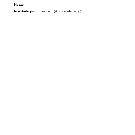
Notas
Insertado por
Uni-Trier @ amaranta_sg @