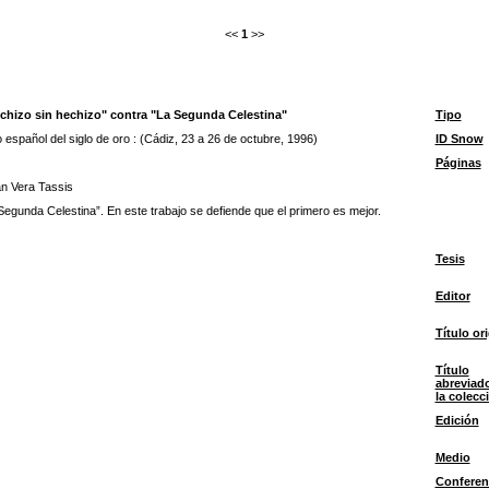
<<
1
>>
echizo sin hechizo" contra "La Segunda Celestina"
Tipo
o español del siglo de oro : (Cádiz, 23 a 26 de octubre, 1996)
ID Snow
Páginas
n Vera Tassis
Segunda Celestina”. En este trabajo se defiende que el primero es mejor.
Tesis
Editor
Título ori
Título
abreviad
la colecc
Edición
Medio
Conferen