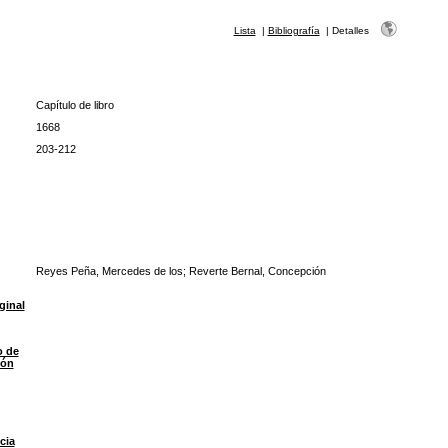
Lista
|
Bibliografía
|
Detalles
Capítulo de libro
1668
203-212
Reyes Peña, Mercedes de los; Reverte Bernal, Concepción
ginal
o de
ión
cia