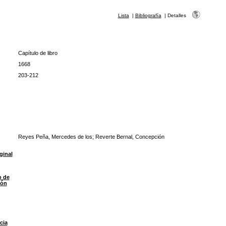
Lista
|
Bibliografía
|
Detalles
Capítulo de libro
1668
203-212
Reyes Peña, Mercedes de los; Reverte Bernal, Concepción
ginal
o de
ión
cia