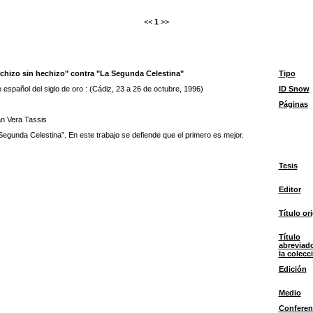
<<
1
>>
echizo sin hechizo" contra "La Segunda Celestina"
Tipo
o español del siglo de oro : (Cádiz, 23 a 26 de octubre, 1996)
ID Snow
Páginas
n Vera Tassis
Segunda Celestina”. En este trabajo se defiende que el primero es mejor.
Tesis
Editor
Título ori
Título
abreviad
la colecc
Edición
Medio
Conferen