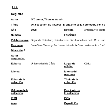
Inicio
Registro
Autor
O'Connor, Thomas Austin
Título
Una cuestión de finales: "El encanto es la hermosura y el h
Año
1998
Revista
América y el teatr
Número
Fascículo
Palabras clave
Segunda Celestina
;
Celestinesca
;
Sor Juana Inés de la Cruz
;
Jua
Resumen
Juan Vera Tassis y Sor Juana Inés de la Cruz pusieron fin a “La 
Dirección
Autor
corporativo
Editorial
Universidad de Cádiz
Lugar de
Cádiz
edición
Idioma
Idioma del
resumen
Editor de la
Título de la
colección
colección
Volumen de la
Fascículo de
colección
la colección
ISSN
ISBN
Área
Expedición