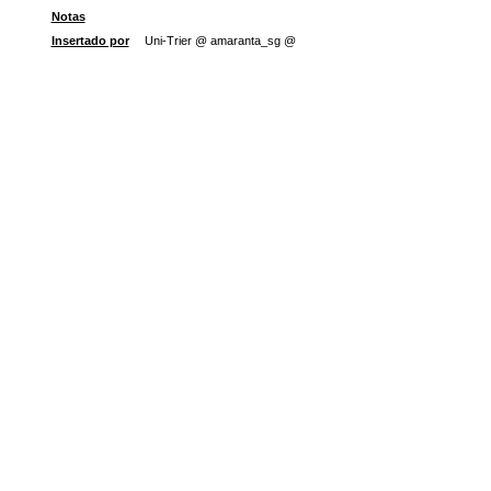
Notas
Insertado por
Uni-Trier @ amaranta_sg @