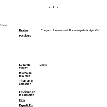
<<
1
>>
Oficio
Revista
I Congreso Internacional Pintura española siglo XVIII
Fascículo
Lugar de
Madrid
edición
Idioma del
resumen
Título de la
colección
Fascículo de
la colección
ISBN
Expedición