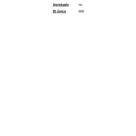
Aprobado
no
ID único
660