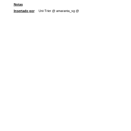
Notas
Insertado por
Uni-Trier @ amaranta_sg @