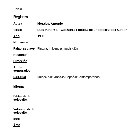
Inicio
Registro
Autor
Morales, Antonio
Título
Luis Paret y la "Celestina": noticia de un proceso del Santo 
Año
1998
Número
Palabras clave
Pintura
;
Influencia
;
Inquisición
Resumen
Dirección
Autor
corporativo
Editorial
Museo del Grabado Español Contemporáneo
Idioma
Editor de la
colección
Volumen de la
colección
ISSN
Área