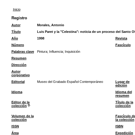
Inicio
Registro
Autor
Morales, Antonio
Título
Luis Paret y la "Celestina": noticia de un proceso del Santo Of
Año
1998
Revista
Número
Fascículo
Palabras clave
Pintura
;
Influencia
;
Inquisición
Resumen
Dirección
Autor
corporativo
Editorial
Museo del Grabado Español Contemporáneo
Lugar de
edición
Idioma
Idioma del
resumen
Editor de la
Título de la
colección
colección
Volumen de la
Fascículo d
colección
la colección
ISSN
ISBN
Área
Expedición