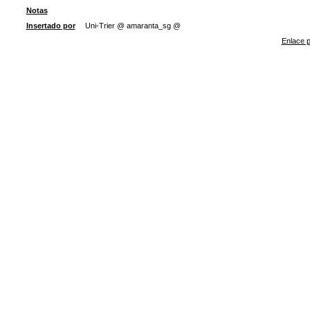
Notas
Insertado por
Uni-Trier @ amaranta_sg @
Enlace p