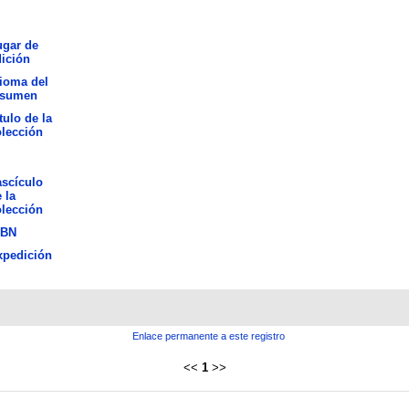
ugar de
ición
ioma del
esumen
tulo de la
lección
scículo
 la
lección
SBN
xpedición
Enlace permanente a este registro
<<
1
>>