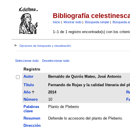
Bibliografía celestinesc
Inicio
|
Mostrar todo
|
Búsqueda simple
|
Búsqueda a
1–1 de 1 registro encontrado(s) con los criter
Opciones de búsqueda y visualización
Seleccionar todo
Deseleccionar todo
Registro
Autor
Bernaldo de Quirós Mateo, José Antonio
Título
Fernando de Rojas y la calidad literaria del p
Año
2014
Re
Número
10
Fa
Palabras
Planto de Pleberio
clave
Resumen
Defiende lo accesorio del planto de Pleberio.
Dirección