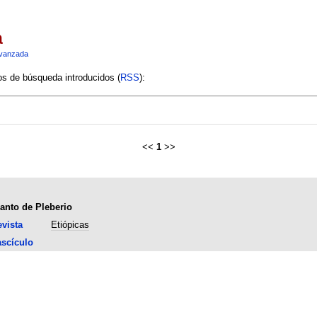
a
vanzada
ios de búsqueda introducidos (
RSS
):
<<
1
>>
lanto de Pleberio
vista
Etiópicas
scículo