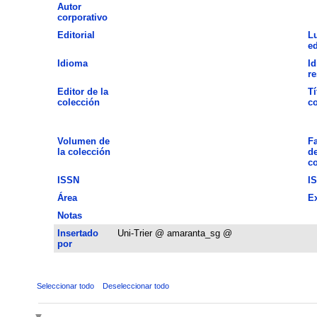
Autor
corporativo
Editorial
L
ed
Idioma
Id
r
Editor de la
Tí
colección
co
Volumen de
Fa
la colección
de
co
ISSN
I
Área
E
Notas
Insertado
Uni-Trier @ amaranta_sg @
por
Seleccionar todo
Deseleccionar todo