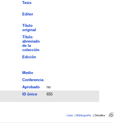
Tesis
Editor
Título
original
Título
abreviado
de la
colección
Edición
Medio
Conferencia
Aprobado
no
ID único
655
Lista
|
Bibliografía
|
Detalles