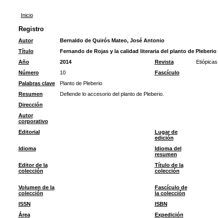
Inicio
Registro
Autor
Bernaldo de Quirós Mateo, José Antonio
Título
Fernando de Rojas y la calidad literaria del planto de Pleberio
Año
2014
Revista
Etiópicas
Número
10
Fascículo
Palabras clave
Planto de Pleberio
Resumen
Defiende lo accesorio del planto de Pleberio.
Dirección
Autor
corporativo
Editorial
Lugar de
edición
Idioma
Idioma del
resumen
Editor de la
Título de la
colección
colección
Volumen de la
Fascículo de
colección
la colección
ISSN
ISBN
Área
Expedición