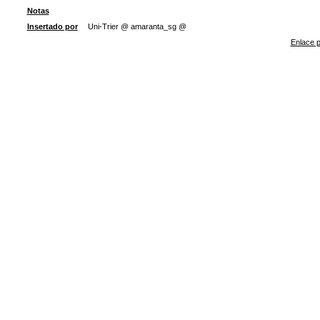
Notas
Insertado por
Uni-Trier @ amaranta_sg @
Enlace p