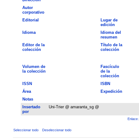
Autor
corporativo
Editorial
Lugar de
edición
Idioma
Idioma del
resumen
Editor de la
Título de la
colección
colección
Volumen de
Fascículo
la colección
de la
colección
ISSN
ISBN
Área
Expedición
Notas
Insertado
Uni-Trier @ amaranta_sg @
por
Enlace 
Seleccionar todo
Deseleccionar todo