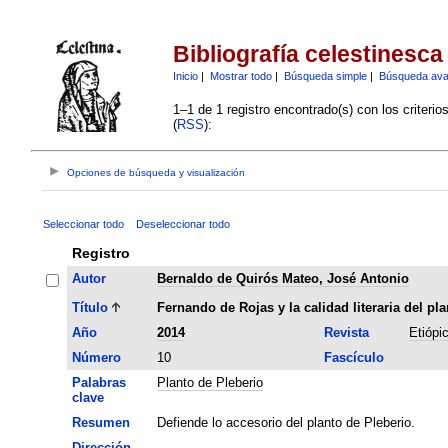
Bibliografía celestinesca
Inicio
|
Mostrar todo
|
Búsqueda simple
|
Búsqueda av
1–1 de 1 registro encontrado(s) con los criteri
(
RSS
):
Opciones de búsqueda y visualización
Seleccionar todo
Deseleccionar todo
Registro
Autor
Bernaldo de Quirós Mateo, José Antonio
Título
Fernando de Rojas y la calidad literaria del pl
Año
2014
Revista
Etiópi
Número
10
Fascículo
Palabras
Planto de Pleberio
clave
Resumen
Defiende lo accesorio del planto de Pleberio.
Dirección