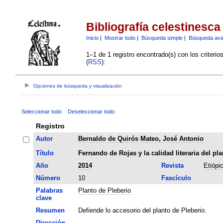
Bibliografía celestinesca
Inicio
|
Mostrar todo
|
Búsqueda simple
|
Búsqueda av
1–1 de 1 registro encontrado(s) con los criteri
(
RSS
):
Opciones de búsqueda y visualización
Seleccionar todo
Deseleccionar todo
Registro
Autor
Bernaldo de Quirós Mateo, José Antonio
Título
Fernando de Rojas y la calidad literaria del pl
Año
2014
Revista
Etiópi
Número
10
Fascículo
Palabras
Planto de Pleberio
clave
Resumen
Defiende lo accesorio del planto de Pleberio.
Dirección