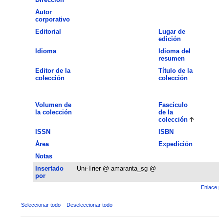
Autor
corporativo
Editorial
Lugar de
edición
Idioma
Idioma del
resumen
Editor de la
Título de la
colección
colección
Volumen de
Fascículo
la colección
de la
colección
ISSN
ISBN
Área
Expedición
Notas
Insertado
Uni-Trier @ amaranta_sg @
por
Enlace 
Seleccionar todo
Deseleccionar todo