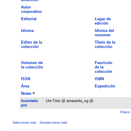
Autor
corporativo
Editorial
Lugar de
edición
Idioma
Idioma del
resumen
Editor de la
Título de la
colección
colección
Volumen de
Fascículo
la colección
de la
colección
ISSN
ISBN
Área
Expedición
Notas
Insertado
Uni-Trier @ amaranta_sg @
por
Enlace 
Seleccionar todo
Deseleccionar todo