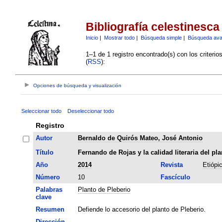
Bibliografía celestinesca
Inicio
|
Mostrar todo
|
Búsqueda simple
|
Búsqueda av
1–1 de 1 registro encontrado(s) con los criteri
(
RSS
):
Opciones de búsqueda y visualización
Seleccionar todo
Deseleccionar todo
Registro
Autor
Bernaldo de Quirós Mateo, José Antonio
Título
Fernando de Rojas y la calidad literaria del pl
Año
2014
Revista
Etiópi
Número
10
Fascículo
Palabras
Planto de Pleberio
clave
Resumen
Defiende lo accesorio del planto de Pleberio.
Dirección