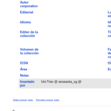
Autor
corporativo
Editorial
L
ed
Idioma
Id
r
Editor de la
Tí
colección
co
Volumen de
Fa
la colección
de
co
ISSN
I
Área
E
Notas
Insertado
Uni-Trier @ amaranta_sg @
por
Seleccionar todo
Deseleccionar todo