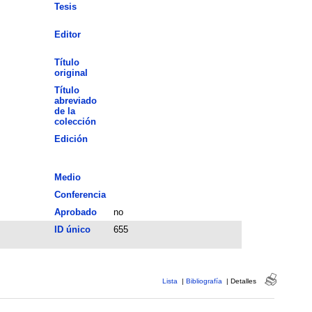
Tesis
Editor
Título
original
Título
abreviado
de la
colección
Edición
Medio
Conferencia
Aprobado
no
ID único
655
Lista
|
Bibliografía
|
Detalles