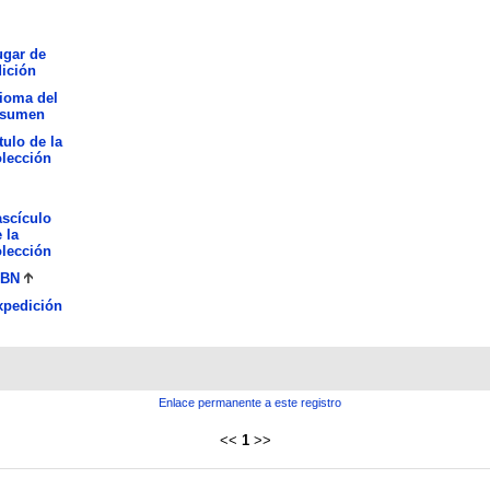
ugar de
ición
ioma del
esumen
tulo de la
lección
scículo
 la
lección
SBN
xpedición
Enlace permanente a este registro
<<
1
>>