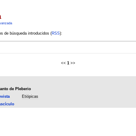
a
vanzada
ios de búsqueda introducidos (
RSS
):
<<
1
>>
lanto de Pleberio
vista
Etiópicas
scículo