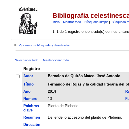
Bibliografía celestinesc
Inicio
|
Mostrar todo
|
Búsqueda simple
|
Búsqueda a
1–1 de 1 registro encontrado(s) con los criter
Opciones de búsqueda y visualización
Seleccionar todo
Deseleccionar todo
Registro
Autor
Bernaldo de Quirós Mateo, José Antonio
Título
Fernando de Rojas y la calidad literaria del p
Año
2014
Re
Número
10
Fa
Palabras
Planto de Pleberio
clave
Resumen
Defiende lo accesorio del planto de Pleberio.
Dirección