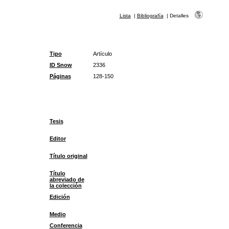
Lista
|
Bibliografía
|
Detalles
Tipo
Artículo
ID Snow
2336
Páginas
128-150
Tesis
Editor
Título original
Título
abreviado de
la colección
Edición
Medio
Conferencia