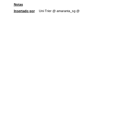
Notas
Insertado por
Uni-Trier @ amaranta_sg @