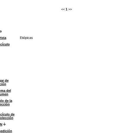
<<
1
>>
io
ista
Etiópicas
cículo
ar de
ción
oma del
sumen
ulo de la
ección
cículo de
colección
BN
edición