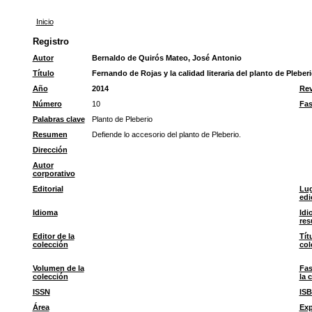
Inicio
Registro
Autor
Bernaldo de Quirós Mateo, José Antonio
Título
Fernando de Rojas y la calidad literaria del planto de Pleber
Año
2014
Rev
Número
10
Fas
Palabras clave
Planto de Pleberio
Resumen
Defiende lo accesorio del planto de Pleberio.
Dirección
Autor
corporativo
Editorial
Lug
edi
Idioma
Idi
re
Editor de la
Tít
colección
col
Volumen de la
Fas
colección
la 
ISSN
IS
Área
Exp