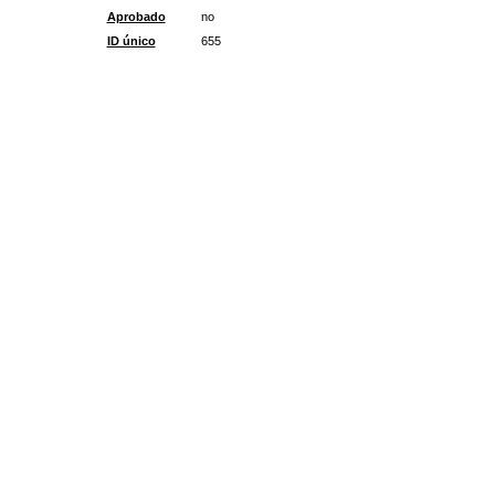
Aprobado
no
ID único
655