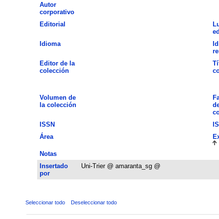
Autor
corporativo
Editorial
L
ed
Idioma
Id
r
Editor de la
Tí
colección
co
Volumen de
Fa
la colección
de
co
ISSN
I
Área
E
Notas
Insertado
Uni-Trier @ amaranta_sg @
por
Seleccionar todo
Deseleccionar todo