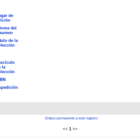
ugar de
ición
ioma del
esumen
tulo de la
lección
scículo
 la
lección
SBN
xpedición
Enlace permanente a este registro
<<
1
>>