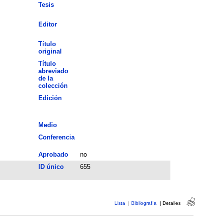
Tesis
Editor
Título
original
Título
abreviado
de la
colección
Edición
Medio
Conferencia
Aprobado
no
ID único
655
Lista
|
Bibliografía
|
Detalles