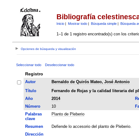
Bibliografía celestinesc
Inicio
|
Mostrar todo
|
Búsqueda simple
|
Búsqueda a
1–1 de 1 registro encontrado(s) con los criter
Opciones de búsqueda y visualización
Seleccionar todo
Deseleccionar todo
Registro
Autor
Bernaldo de Quirós Mateo, José Antonio
Título
Fernando de Rojas y la calidad literaria del p
Año
2014
Re
Número
10
Fa
Palabras
Planto de Pleberio
clave
Resumen
Defiende lo accesorio del planto de Pleberio.
Dirección