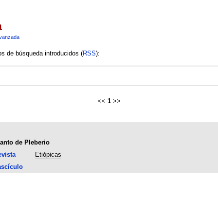
a
vanzada
ios de búsqueda introducidos (
RSS
):
<<
1
>>
lanto de Pleberio
vista
Etiópicas
scículo