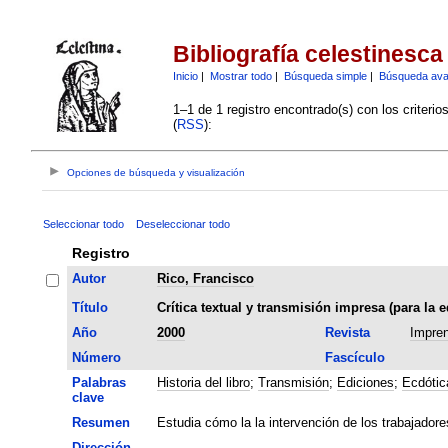
Bibliografía celestinesca
Inicio
|
Mostrar todo
|
Búsqueda simple
|
Búsqueda av
1–1 de 1 registro encontrado(s) con los criteri
(
RSS
):
Opciones de búsqueda y visualización
Seleccionar todo
Deseleccionar todo
Registro
Autor
Rico, Francisco
Título
Crítica textual y transmisión impresa (para la e
Año
2000
Revista
Impren
Número
Fascículo
Palabras
Historia del libro
;
Transmisión
;
Ediciones
;
Ecdótic
clave
Resumen
Estudia cómo la la intervención de los trabajadore
Dirección