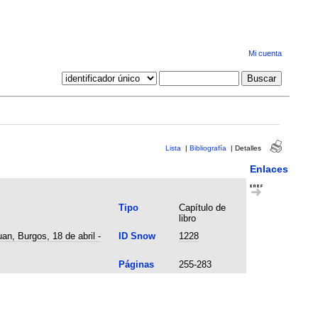
Mi cuenta
Lista
|
Bibliografía
|
Detalles
Enlaces
Tipo
Capítulo de
libro
an, Burgos, 18 de abril -
ID Snow
1228
Páginas
255-283