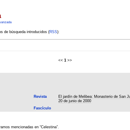
a
vanzada
ios de búsqueda introducidos (
RSS
):
<<
1
>>
Revista
El jardín de Melibea: Monasterio de San Ju
20 de junio de 2000
Fascículo
tramos mencionadas en “Celestina”.