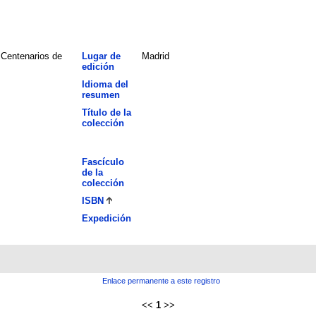
 Centenarios de
Lugar de
Madrid
edición
Idioma del
resumen
Título de la
colección
Fascículo
de la
colección
ISBN
Expedición
Enlace permanente a este registro
<<
1
>>