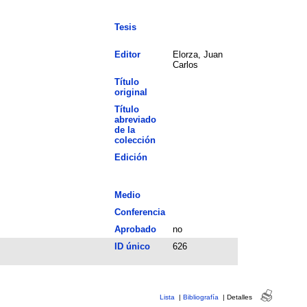
Tesis
Editor
Elorza, Juan
Carlos
Título
original
Título
abreviado
de la
colección
Edición
Medio
Conferencia
Aprobado
no
ID único
626
Lista
|
Bibliografía
|
Detalles