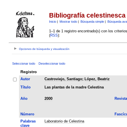
Bibliografía celestinesca
Inicio
|
Mostrar todo
|
Búsqueda simple
|
Búsqueda av
1–1 de 1 registro encontrado(s) con los criteri
(
RSS
):
Opciones de búsqueda y visualización
Seleccionar todo
Deseleccionar todo
Registro
Autor
Castroviejo, Santiago
;
López, Beatriz
Título
Las plantas de la madre Celestina
Año
2000
Revist
Número
Fascíc
Palabras
Laboratorio de Celestina
clave