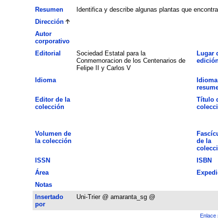
Resumen
Identifica y describe algunas plantas que encont
Dirección
Autor
corporativo
Editorial
Sociedad Estatal para la
Lugar 
Conmemoracion de los Centenarios de
edició
Felipe II y Carlos V
Idioma
Idioma
resum
Editor de la
Título 
colección
colecc
Volumen de
Fascíc
la colección
de la
colecc
ISSN
ISBN
Área
Expedi
Notas
Insertado
Uni-Trier @ amaranta_sg @
por
Enlace 