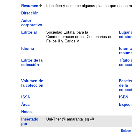
Resumen
Identifica y describe algunas plantas que encont
Dirección
Autor
corporativo
Editorial
Sociedad Estatal para la
Lugar 
Conmemoracion de los Centenarios de
edició
Felipe II y Carlos V
Idioma
Idioma
resum
Editor de la
Título 
colección
colecc
Volumen de
Fascíc
la colección
de la
colecc
ISSN
ISBN
Área
Expedi
Notas
Insertado
Uni-Trier @ amaranta_sg @
por
Enlace 