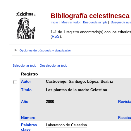
Bibliografía celestinesca
Inicio
|
Mostrar todo
|
Búsqueda simple
|
Búsqueda av
1–1 de 1 registro encontrado(s) con los criteri
(
RSS
):
Opciones de búsqueda y visualización
Seleccionar todo
Deseleccionar todo
Registro
Autor
Castroviejo, Santiago
;
López, Beatriz
Título
Las plantas de la madre Celestina
Año
2000
Revist
Número
Fascíc
Palabras
Laboratorio de Celestina
clave