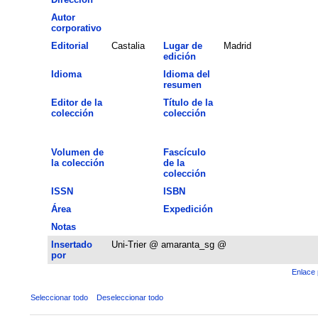
Autor
corporativo
Editorial
Castalia
Lugar de
Madrid
edición
Idioma
Idioma del
resumen
Editor de la
Título de la
colección
colección
Volumen de
Fascículo
la colección
de la
colección
ISSN
ISBN
Área
Expedición
Notas
Insertado
Uni-Trier @ amaranta_sg @
por
Enlace 
Seleccionar todo
Deseleccionar todo