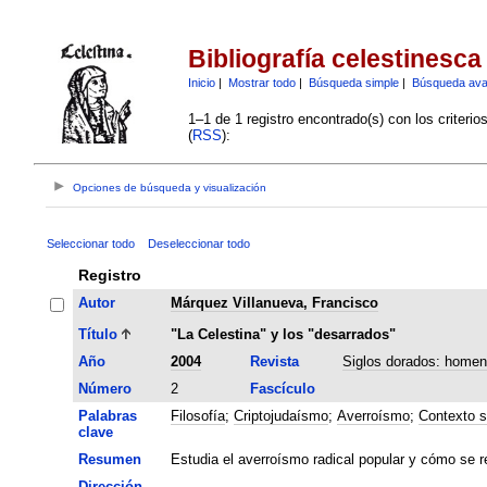
Bibliografía celestinesca
Inicio
|
Mostrar todo
|
Búsqueda simple
|
Búsqueda av
1–1 de 1 registro encontrado(s) con los criteri
(
RSS
):
Opciones de búsqueda y visualización
Seleccionar todo
Deseleccionar todo
Registro
Autor
Márquez Villanueva, Francisco
Título
"La Celestina" y los "desarrados"
Año
2004
Revista
Siglos dorados: homen
Número
2
Fascículo
Palabras
Filosofía
;
Criptojudaísmo
;
Averroísmo
;
Contexto s
clave
Resumen
Estudia el averroísmo radical popular y cómo se re
Dirección