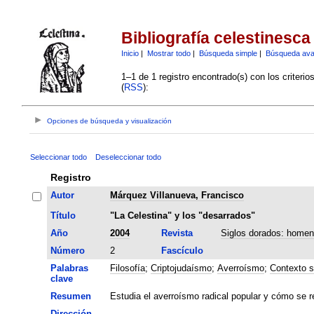
Bibliografía celestinesca
Inicio
|
Mostrar todo
|
Búsqueda simple
|
Búsqueda av
1–1 de 1 registro encontrado(s) con los criteri
(
RSS
):
Opciones de búsqueda y visualización
Seleccionar todo
Deseleccionar todo
Registro
Autor
Márquez Villanueva, Francisco
Título
"La Celestina" y los "desarrados"
Año
2004
Revista
Siglos dorados: homen
Número
2
Fascículo
Palabras
Filosofía
;
Criptojudaísmo
;
Averroísmo
;
Contexto s
clave
Resumen
Estudia el averroísmo radical popular y cómo se re
Dirección