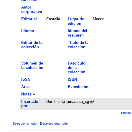
Autor
corporativo
Editorial
Castalia
Lugar de
Madrid
edición
Idioma
Idioma del
resumen
Editor de la
Título de la
colección
colección
Volumen de
Fascículo
la colección
de la
colección
ISSN
ISBN
Área
Expedición
Notas
Insertado
Uni-Trier @ amaranta_sg @
por
Enlace 
Seleccionar todo
Deseleccionar todo