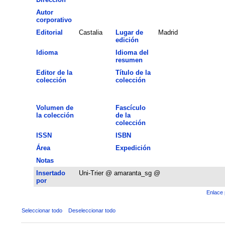
Autor
corporativo
Editorial
Castalia
Lugar de
Madrid
edición
Idioma
Idioma del
resumen
Editor de la
Título de la
colección
colección
Volumen de
Fascículo
la colección
de la
colección
ISSN
ISBN
Área
Expedición
Notas
Insertado
Uni-Trier @ amaranta_sg @
por
Enlace 
Seleccionar todo
Deseleccionar todo