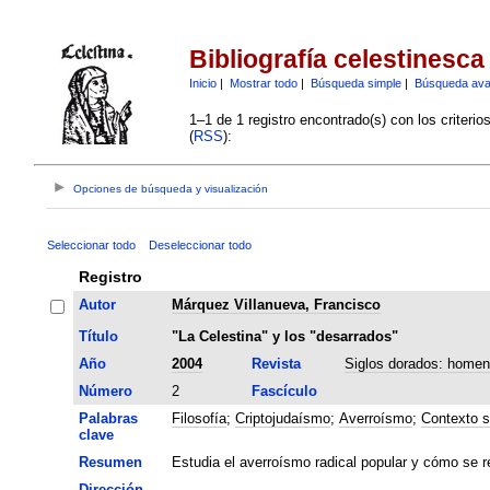
Bibliografía celestinesca
Inicio
|
Mostrar todo
|
Búsqueda simple
|
Búsqueda av
1–1 de 1 registro encontrado(s) con los criteri
(
RSS
):
Opciones de búsqueda y visualización
Seleccionar todo
Deseleccionar todo
Registro
Autor
Márquez Villanueva, Francisco
Título
"La Celestina" y los "desarrados"
Año
2004
Revista
Siglos dorados: homen
Número
2
Fascículo
Palabras
Filosofía
;
Criptojudaísmo
;
Averroísmo
;
Contexto s
clave
Resumen
Estudia el averroísmo radical popular y cómo se re
Dirección