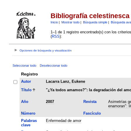
Bibliografía celestinesca
Inicio
|
Mostrar todo
|
Búsqueda simple
|
Búsqueda av
1–1 de 1 registro encontrado(s) con los criteri
(
RSS
):
Opciones de búsqueda y visualización
Seleccionar todo
Deseleccionar todo
Registro
Autor
Lacarra Lanz, Eukene
Título
"¿Ya todos amamos?": la degradación del amor
Año
2007
Revista
Asimetrías ge
enamoran": li
Número
Fascículo
Palabras
Enfermedad de amor
clave