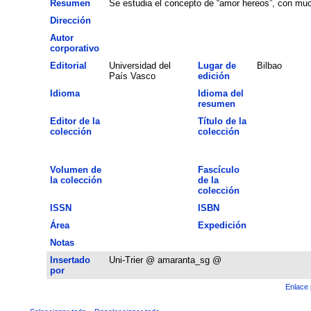
Resumen
Se estudia el concepto de “amor hereos”, con muc
Dirección
Autor
corporativo
Editorial
Universidad del
Lugar de
Bilbao
País Vasco
edición
Idioma
Idioma del
resumen
Editor de la
Título de la
colección
colección
Volumen de
Fascículo
la colección
de la
colección
ISSN
ISBN
Área
Expedición
Notas
Insertado
Uni-Trier @ amaranta_sg @
por
Enlace 