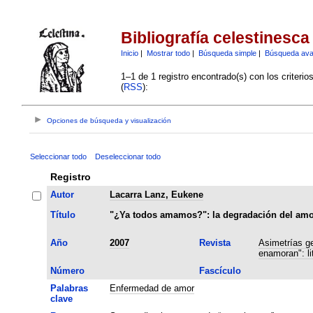
Bibliografía celestinesca
Inicio
|
Mostrar todo
|
Búsqueda simple
|
Búsqueda av
1–1 de 1 registro encontrado(s) con los criteri
(
RSS
):
Opciones de búsqueda y visualización
Seleccionar todo
Deseleccionar todo
Registro
Autor
Lacarra Lanz, Eukene
Título
"¿Ya todos amamos?": la degradación del amor
Año
2007
Revista
Asimetrías ge
enamoran": li
Número
Fascículo
Palabras
Enfermedad de amor
clave