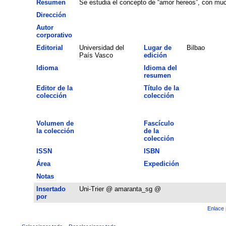
Resumen
Se estudia el concepto de “amor hereos”, con muc
Dirección
Autor
corporativo
Editorial
Universidad del
Lugar de
Bilbao
País Vasco
edición
Idioma
Idioma del
resumen
Editor de la
Título de la
colección
colección
Volumen de
Fascículo
la colección
de la
colección
ISSN
ISBN
Área
Expedición
Notas
Insertado
Uni-Trier @ amaranta_sg @
por
Enlace 