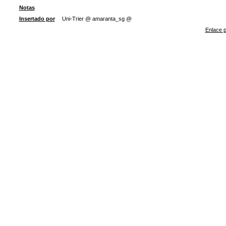
Notas
Insertado por
Uni-Trier @ amaranta_sg @
Enlace p