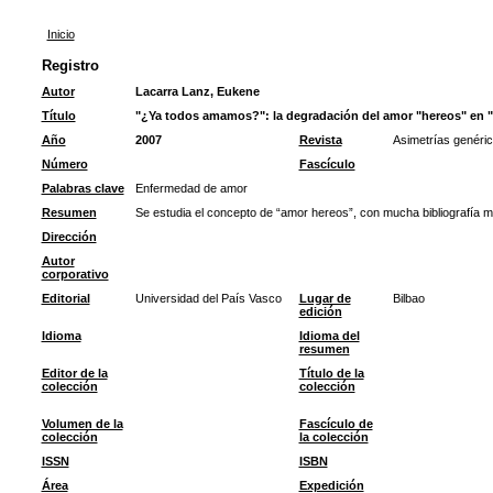
Inicio
Registro
Autor
Lacarra Lanz, Eukene
Título
"¿Ya todos amamos?": la degradación del amor "hereos" en "
Año
2007
Revista
Asimetrías genéric
Número
Fascículo
Palabras clave
Enfermedad de amor
Resumen
Se estudia el concepto de “amor hereos”, con mucha bibliografía m
Dirección
Autor
corporativo
Editorial
Universidad del País Vasco
Lugar de
Bilbao
edición
Idioma
Idioma del
resumen
Editor de la
Título de la
colección
colección
Volumen de la
Fascículo de
colección
la colección
ISSN
ISBN
Área
Expedición