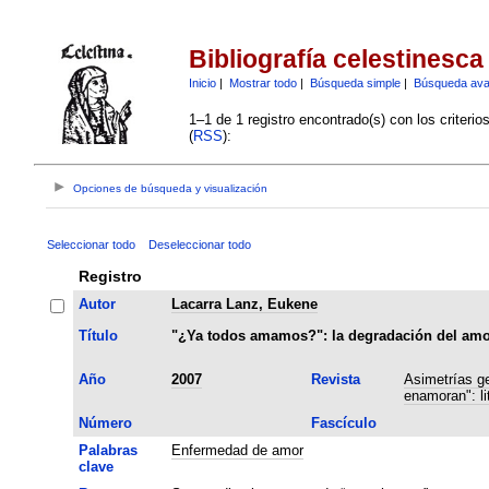
Bibliografía celestinesca
Inicio
|
Mostrar todo
|
Búsqueda simple
|
Búsqueda av
1–1 de 1 registro encontrado(s) con los criteri
(
RSS
):
Opciones de búsqueda y visualización
Seleccionar todo
Deseleccionar todo
Registro
Autor
Lacarra Lanz, Eukene
Título
"¿Ya todos amamos?": la degradación del amor
Año
2007
Revista
Asimetrías ge
enamoran": li
Número
Fascículo
Palabras
Enfermedad de amor
clave