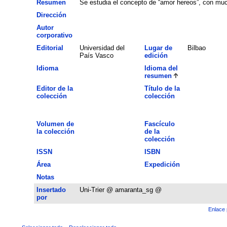
Resumen
Se estudia el concepto de “amor hereos”, con muc
Dirección
Autor
corporativo
Editorial
Universidad del
Lugar de
Bilbao
País Vasco
edición
Idioma
Idioma del
resumen
Editor de la
Título de la
colección
colección
Volumen de
Fascículo
la colección
de la
colección
ISSN
ISBN
Área
Expedición
Notas
Insertado
Uni-Trier @ amaranta_sg @
por
Enlace 