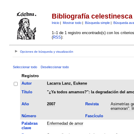
Bibliografía celestinesca
Inicio
|
Mostrar todo
|
Búsqueda simple
|
Búsqueda av
1–1 de 1 registro encontrado(s) con los criteri
(
RSS
):
Opciones de búsqueda y visualización
Seleccionar todo
Deseleccionar todo
Registro
Autor
Lacarra Lanz, Eukene
Título
"¿Ya todos amamos?": la degradación del amor
Año
2007
Revista
Asimetrías ge
enamoran": li
Número
Fascículo
Palabras
Enfermedad de amor
clave