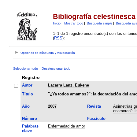
Bibliografía celestinesca
Inicio
|
Mostrar todo
|
Búsqueda simple
|
Búsqueda av
1–1 de 1 registro encontrado(s) con los criteri
(
RSS
):
Opciones de búsqueda y visualización
Seleccionar todo
Deseleccionar todo
Registro
Autor
Lacarra Lanz, Eukene
Título
"¿Ya todos amamos?": la degradación del amor
Año
2007
Revista
Asimetrías ge
enamoran": li
Número
Fascículo
Palabras
Enfermedad de amor
clave