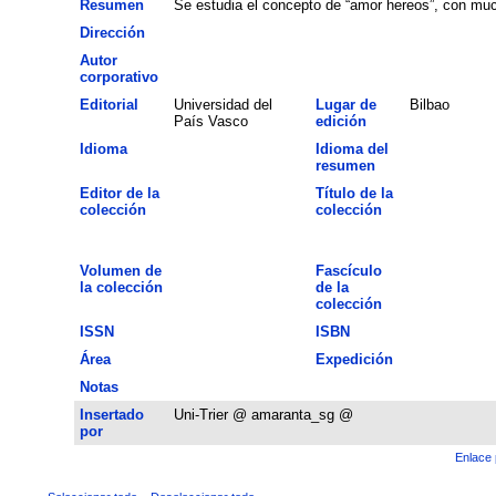
Resumen
Se estudia el concepto de “amor hereos”, con muc
Dirección
Autor
corporativo
Editorial
Universidad del
Lugar de
Bilbao
País Vasco
edición
Idioma
Idioma del
resumen
Editor de la
Título de la
colección
colección
Volumen de
Fascículo
la colección
de la
colección
ISSN
ISBN
Área
Expedición
Notas
Insertado
Uni-Trier @ amaranta_sg @
por
Enlace 