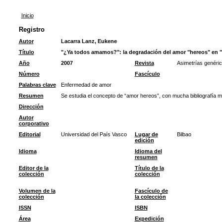
Inicio
Registro
Autor
Lacarra Lanz, Eukene
Título
"¿Ya todos amamos?": la degradación del amor "hereos" en "
Año
2007
Revista
Asimetrías genéric
Número
Fascículo
Palabras clave
Enfermedad de amor
Resumen
Se estudia el concepto de “amor hereos”, con mucha bibliografía m
Dirección
Autor
corporativo
Editorial
Universidad del País Vasco
Lugar de
Bilbao
edición
Idioma
Idioma del
resumen
Editor de la
Título de la
colección
colección
Volumen de la
Fascículo de
colección
la colección
ISSN
ISBN
Área
Expedición