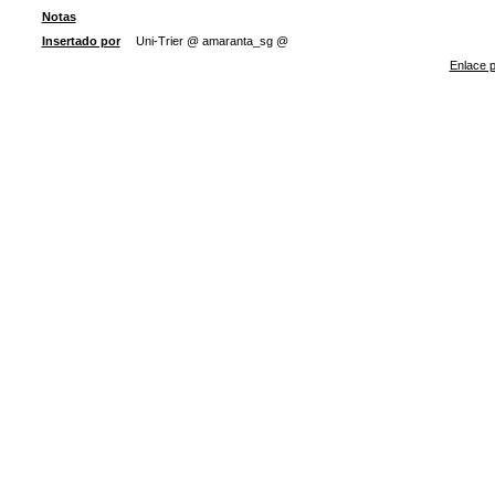
Notas
Insertado por
Uni-Trier @ amaranta_sg @
Enlace p