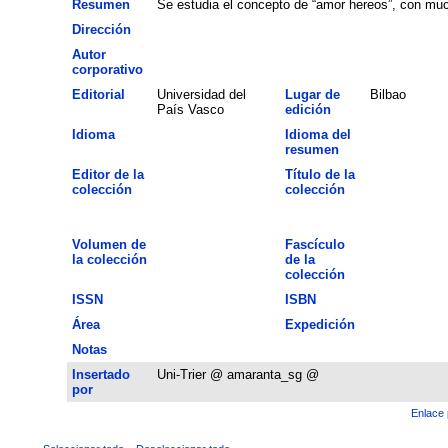
Resumen
Se estudia el concepto de “amor hereos”, con muc
Dirección
Autor
corporativo
Editorial
Universidad del
Lugar de
Bilbao
País Vasco
edición
Idioma
Idioma del
resumen
Editor de la
Título de la
colección
colección
Volumen de
Fascículo
la colección
de la
colección
ISSN
ISBN
Área
Expedición
Notas
Insertado
Uni-Trier @ amaranta_sg @
por
Enlace 