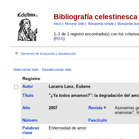
Bibliografía celestinesca
Inicio
|
Mostrar todo
|
Búsqueda simple
|
Búsqueda av
1–1 de 1 registro encontrado(s) con los criteri
(
RSS
):
Opciones de búsqueda y visualización
Seleccionar todo
Deseleccionar todo
Registro
Autor
Lacarra Lanz, Eukene
Título
"¿Ya todos amamos?": la degradación del amor
Año
2007
Revista
Asimetrías ge
enamoran": li
Número
Fascículo
Palabras
Enfermedad de amor
clave