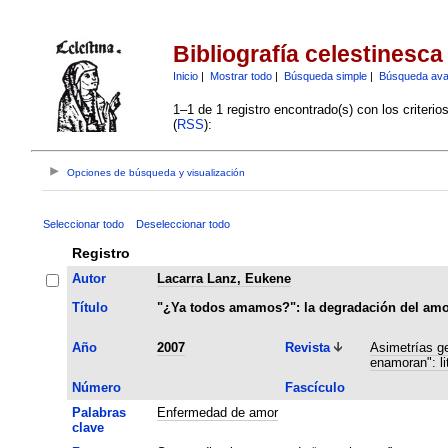
Bibliografía celestinesca
Inicio
|
Mostrar todo
|
Búsqueda simple
|
Búsqueda av
1–1 de 1 registro encontrado(s) con los criteri
(
RSS
):
Opciones de búsqueda y visualización
Seleccionar todo
Deseleccionar todo
Registro
Autor
Lacarra Lanz, Eukene
Título
"¿Ya todos amamos?": la degradación del amor
Año
2007
Revista
Asimetrías ge
enamoran": li
Número
Fascículo
Palabras
Enfermedad de amor
clave