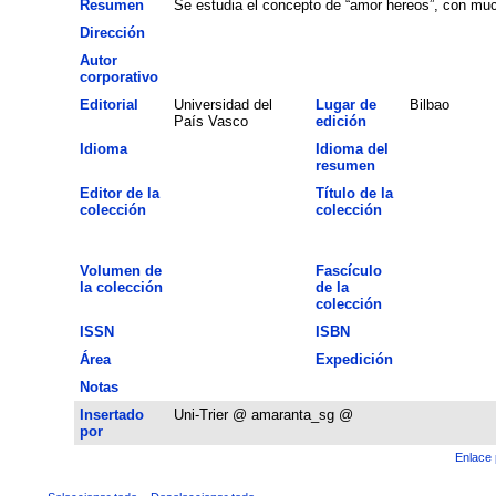
Resumen
Se estudia el concepto de “amor hereos”, con muc
Dirección
Autor
corporativo
Editorial
Universidad del
Lugar de
Bilbao
País Vasco
edición
Idioma
Idioma del
resumen
Editor de la
Título de la
colección
colección
Volumen de
Fascículo
la colección
de la
colección
ISSN
ISBN
Área
Expedición
Notas
Insertado
Uni-Trier @ amaranta_sg @
por
Enlace 