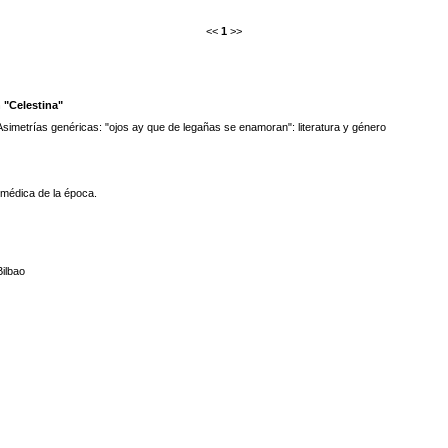
<<
1
>>
 "Celestina"
Asimetrías genéricas: "ojos ay que de legañas se enamoran": literatura y género
 médica de la época.
Bilbao