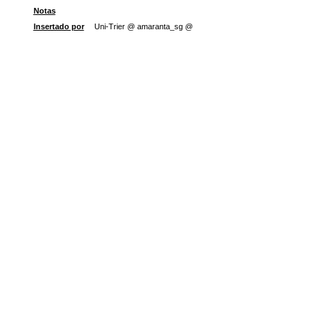
Notas
Insertado por
Uni-Trier @ amaranta_sg @