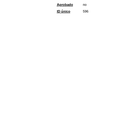
Aprobado
no
ID único
596