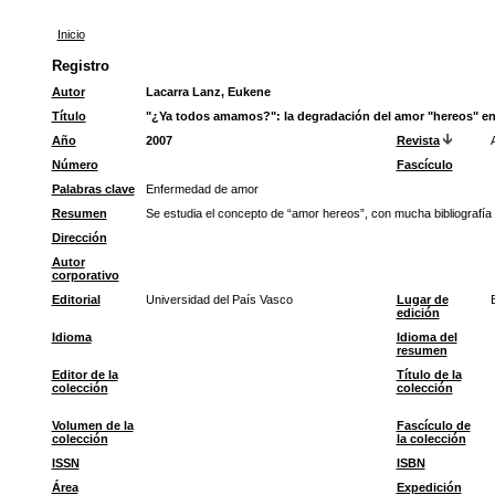
Inicio
Registro
Autor
Lacarra Lanz, Eukene
Título
"¿Ya todos amamos?": la degradación del amor "hereos" en
Año
2007
Revista
Número
Fascículo
Palabras clave
Enfermedad de amor
Resumen
Se estudia el concepto de “amor hereos”, con mucha bibliografía
Dirección
Autor
corporativo
Editorial
Universidad del País Vasco
Lugar de
edición
Idioma
Idioma del
resumen
Editor de la
Título de la
colección
colección
Volumen de la
Fascículo de
colección
la colección
ISSN
ISBN
Área
Expedición