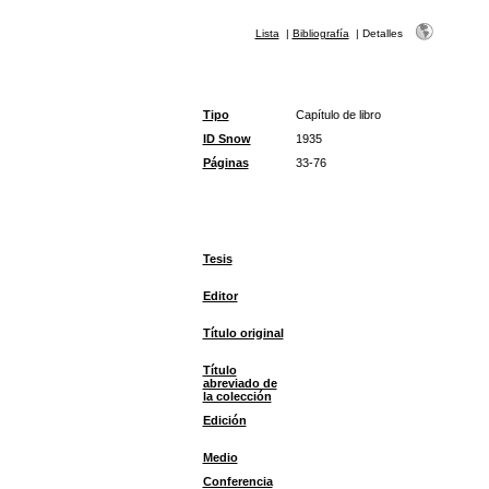
Lista
|
Bibliografía
|
Detalles
Tipo
Capítulo de libro
ID Snow
1935
Páginas
33-76
Tesis
Editor
Título original
Título
abreviado de
la colección
Edición
Medio
Conferencia