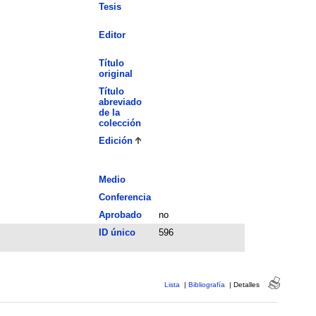
Tesis
Editor
Título
original
Título
abreviado
de la
colección
Edición
Medio
Conferencia
Aprobado
no
ID único
596
Lista
|
Bibliografía
|
Detalles