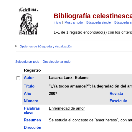
Bibliografía celestinesc
Inicio
|
Mostrar todo
|
Búsqueda simple
|
Búsqueda a
1–1 de 1 registro encontrado(s) con los criter
Opciones de búsqueda y visualización
Seleccionar todo
Deseleccionar todo
Registro
Autor
Lacarra Lanz, Eukene
Título
"¿Ya todos amamos?": la degradación del am
Año
2007
Revista
Número
Fascículo
Palabras
Enfermedad de amor
clave
Resumen
Se estudia el concepto de “amor hereos”, con mu
Dirección