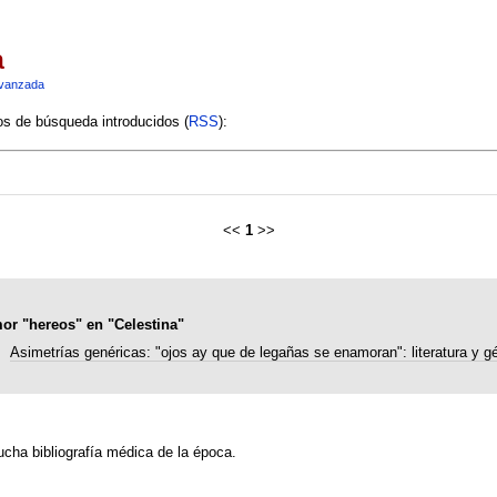
a
vanzada
ios de búsqueda introducidos (
RSS
):
<<
1
>>
or "hereos" en "Celestina"
Asimetrías genéricas: "ojos ay que de legañas se enamoran": literatura y g
cha bibliografía médica de la época.