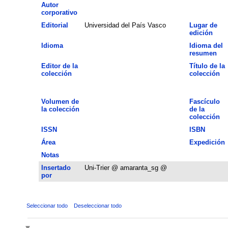
Autor
corporativo
Editorial
Universidad del País Vasco
Lugar de
edición
Idioma
Idioma del
resumen
Editor de la
Título de la
colección
colección
Volumen de
Fascículo
la colección
de la
colección
ISSN
ISBN
Área
Expedición
Notas
Insertado
Uni-Trier @ amaranta_sg @
por
Seleccionar todo
Deseleccionar todo