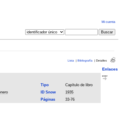
Mi cuenta
Lista
|
Bibliografía
|
Detalles
Enlaces
Tipo
Capítulo de libro
énero
ID Snow
1935
Páginas
33-76