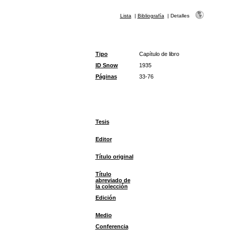
Lista
|
Bibliografía
|
Detalles
Tipo
Capítulo de libro
ID Snow
1935
Páginas
33-76
Tesis
Editor
Título original
Título
abreviado de
la colección
Edición
Medio
Conferencia