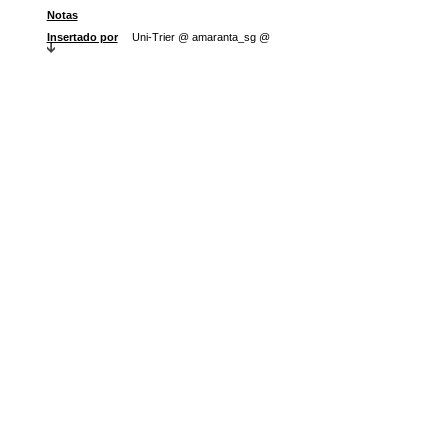
Notas
Insertado por
Uni-Trier @ amaranta_sg @