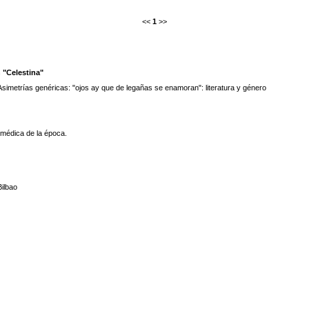
<<
1
>>
 "Celestina"
Asimetrías genéricas: "ojos ay que de legañas se enamoran": literatura y género
 médica de la época.
Bilbao