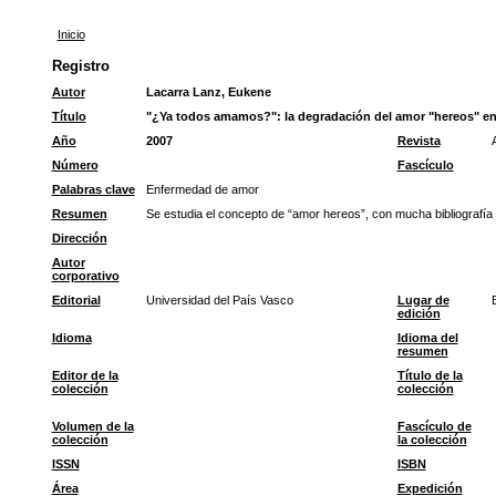
Inicio
Registro
Autor
Lacarra Lanz, Eukene
Título
"¿Ya todos amamos?": la degradación del amor "hereos" en
Año
2007
Revista
Número
Fascículo
Palabras clave
Enfermedad de amor
Resumen
Se estudia el concepto de “amor hereos”, con mucha bibliografía
Dirección
Autor
corporativo
Editorial
Universidad del País Vasco
Lugar de
edición
Idioma
Idioma del
resumen
Editor de la
Título de la
colección
colección
Volumen de la
Fascículo de
colección
la colección
ISSN
ISBN
Área
Expedición