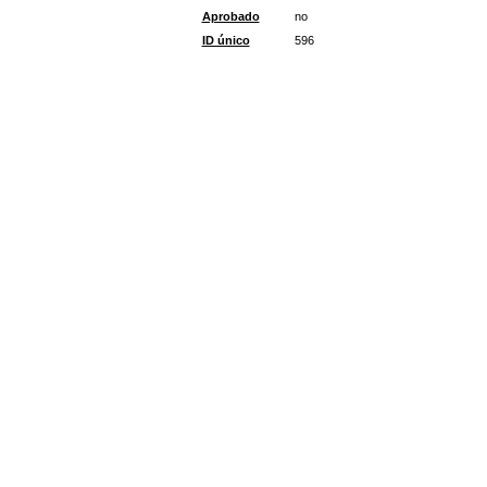
Aprobado
no
ID único
596