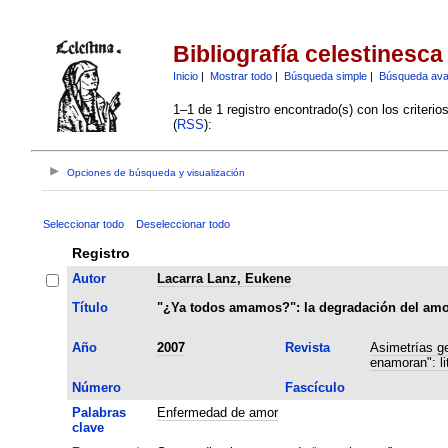
Bibliografía celestinesca
Inicio
|
Mostrar todo
|
Búsqueda simple
|
Búsqueda av
1–1 de 1 registro encontrado(s) con los criteri
(
RSS
):
Opciones de búsqueda y visualización
Seleccionar todo
Deseleccionar todo
Registro
Autor
Lacarra Lanz, Eukene
Título
"¿Ya todos amamos?": la degradación del amor
Año
2007
Revista
Asimetrías ge
enamoran": li
Número
Fascículo
Palabras
Enfermedad de amor
clave