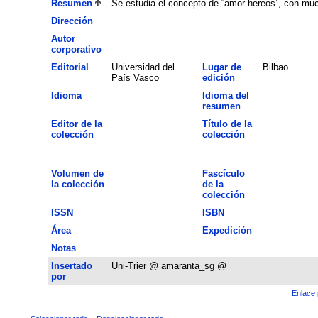
Resumen
Se estudia el concepto de “amor hereos”, con muc
Dirección
Autor
corporativo
Editorial
Universidad del
Lugar de
Bilbao
País Vasco
edición
Idioma
Idioma del
resumen
Editor de la
Título de la
colección
colección
Volumen de
Fascículo
la colección
de la
colección
ISSN
ISBN
Área
Expedición
Notas
Insertado
Uni-Trier @ amaranta_sg @
por
Enlace 