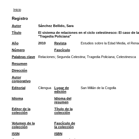
Inicio
Registro
Autor
Sánchez Bellido, Sara
Título
El sistema de relaciones en el ciclo celestinesco: El caso de l
"Tragedia Policiana"
Año
2010
Revista
Estudios sobre la Edad Media, el Rena
Número
Fascículo
Palabras clave
Relaciones
;
Segunda Celestina
;
Tragedia Policiana
;
Celestinesca
Resumen
Dirección
Autor
corporativo
Editorial
Cilengua
Lugar de
San Millán de la Cogolla
edición
Idioma
Idioma del
resumen
Editor de la
Título de la
colección
colección
Volumen de la
Fascículo de
colección
la colección
ISSN
ISBN