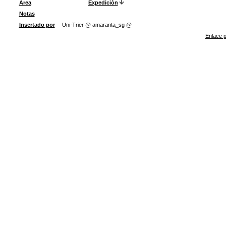
Área
Expedición
Notas
Insertado por
Uni-Trier @ amaranta_sg @
Enlace p