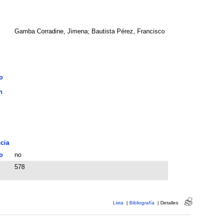
Gamba Corradine, Jimena; Bautista Pérez, Francisco
o
n
cia
o
no
578
Lista
|
Bibliografía
|
Detalles