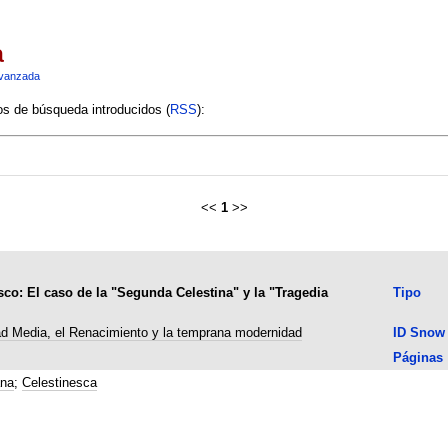
a
vanzada
ios de búsqueda introducidos (
RSS
):
<<
1
>>
esco: El caso de la "Segunda Celestina" y la "Tragedia
Tipo
ad Media, el Renacimiento y la temprana modernidad
ID Snow
Páginas
ana
;
Celestinesca