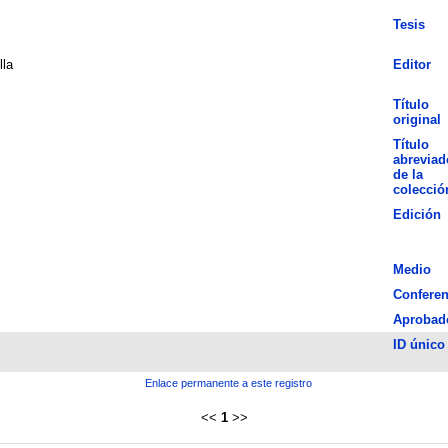
Tesis
lla
Editor
Título
original
Título
abreviad
de la
colecció
Edición
Medio
Conferen
Aprobad
ID único
Enlace permanente a este registro
<<
1
>>