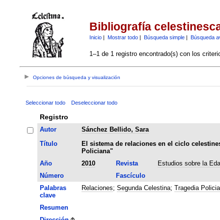
Bibliografía celestinesc
Inicio
|
Mostrar todo
|
Búsqueda simple
|
Búsqueda a
1–1 de 1 registro encontrado(s) con los criter
Opciones de búsqueda y visualización
Seleccionar todo
Deseleccionar todo
Registro
Autor
Sánchez Bellido, Sara
Título
El sistema de relaciones en el ciclo celestin
Policiana"
Año
2010
Revista
Estudios sobre la Ed
Número
Fascículo
Palabras
Relaciones
;
Segunda Celestina
;
Tragedia Polici
clave
Resumen
Dirección