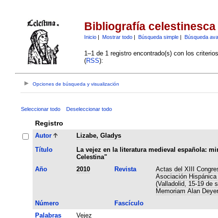
Bibliografía celestinesca
Inicio
|
Mostrar todo
|
Búsqueda simple
|
Búsqueda av
1–1 de 1 registro encontrado(s) con los criteri
(
RSS
):
Opciones de búsqueda y visualización
Seleccionar todo
Deseleccionar todo
Registro
Autor
Lizabe, Gladys
Título
La vejez en la literatura medieval española: m
Celestina"
Año
2010
Revista
Actas del XIII Congres
Asociación Hispánica 
(Valladolid, 15-19 de 
Memoriam Alan Deye
Número
Fascículo
Palabras
Vejez