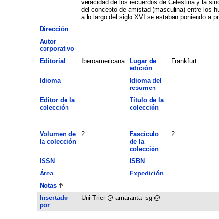
veracidad de los recuerdos de Celestina y la sin
del concepto de amistad (masculina) entre los h
a lo largo del siglo XVI se estaban poniendo a p
Dirección
Autor
corporativo
Editorial
Iberoamericana
Lugar de
Frankfurt
edición
Idioma
Idioma del
resumen
Editor de la
Título de la
colección
colección
Volumen de
2
Fascículo
2
la colección
de la
colección
ISSN
ISBN
Área
Expedición
Notas
Insertado
Uni-Trier @ amaranta_sg @
por