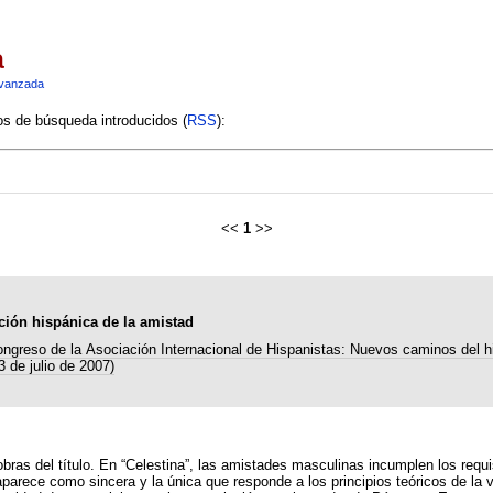
a
vanzada
ios de búsqueda introducidos (
RSS
):
<<
1
>>
ición hispánica de la amistad
ngreso de la Asociación Internacional de Hispanistas: Nuevos caminos del 
3 de julio de 2007)
ras del título. En “Celestina”, las amistades masculinas incumplen los requis
aparece como sincera y la única que responde a los principios teóricos de la