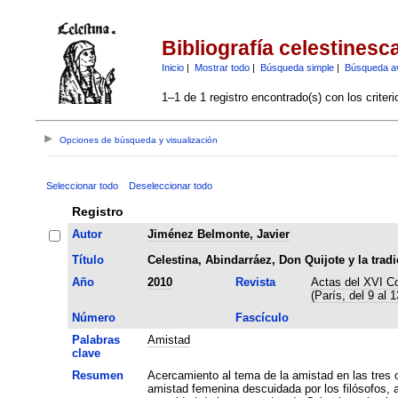
Bibliografía celestinesc
Inicio
|
Mostrar todo
|
Búsqueda simple
|
Búsqueda a
1–1 de 1 registro encontrado(s) con los criter
Opciones de búsqueda y visualización
Seleccionar todo
Deseleccionar todo
Registro
Autor
Jiménez Belmonte, Javier
Título
Celestina, Abindarráez, Don Quijote y la trad
Año
2010
Revista
Actas del XVI Co
(París, del 9 al 1
Número
Fascículo
Palabras
Amistad
clave
Resumen
Acercamiento al tema de la amistad en las tres ob
amistad femenina descuidada por los filósofos, 