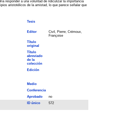
ía responder a una voluntad de ridiculizar la importancia
ios aristotélicos de la amistad, lo que parece señalar que
Tesis
Editor
Civil, Pierre; Crémoux,
Françoise
Título
original
Título
abreviado
de la
colección
Edición
Medio
Conferencia
Aprobado
no
ID único
572