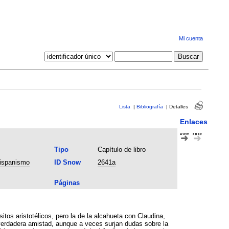
Mi cuenta
Lista
|
Bibliografía
|
Detalles
Enlaces
Tipo
Capítulo de libro
hispanismo
ID Snow
2641a
Páginas
itos aristotélicos, pero la de la alcahueta con Claudina,
 verdadera amistad, aunque a veces surjan dudas sobre la