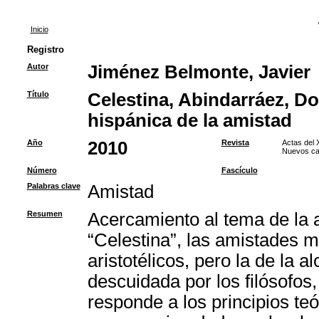
Inicio
Registro
Autor
Jiménez Belmonte, Javier
Título
Celestina, Abindarráez, Don
hispánica de la amistad
Año
2010
Revista
Actas del 
Nuevos cam
Número
Fascículo
Palabras clave
Amistad
Resumen
Acercamiento al tema de la am
“Celestina”, las amistades m
aristotélicos, pero la de la
descuidada por los filósofos
responde a los principios te