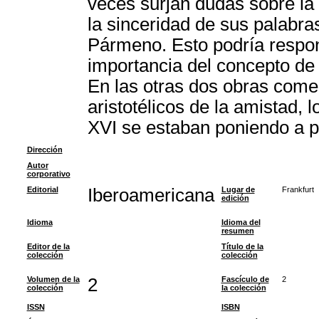
veces surjan dudas sobre la 
la sinceridad de sus palabra
Pármeno. Esto podría respond
importancia del concepto de
En las otras dos obras come
aristotélicos de la amistad, 
XVI se estaban poniendo a p
Dirección
Autor
corporativo
Editorial
Iberoamericana
Lugar de
Frankfurt
edición
Idioma
Idioma del
resumen
Editor de la
Título de la
colección
colección
Volumen de la
2
Fascículo de
2
colección
la colección
ISSN
ISBN