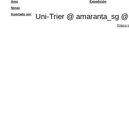
Área
Expedición
Notas
Insertado por
Uni-Trier @ amaranta_sg @
Enlace p