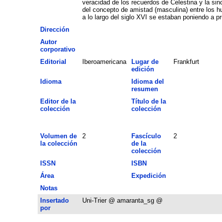
veracidad de los recuerdos de Celestina y la sin
del concepto de amistad (masculina) entre los h
a lo largo del siglo XVI se estaban poniendo a p
Dirección
Autor
corporativo
Editorial
Iberoamericana
Lugar de
Frankfurt
edición
Idioma
Idioma del
resumen
Editor de la
Título de la
colección
colección
Volumen de
2
Fascículo
2
la colección
de la
colección
ISSN
ISBN
Área
Expedición
Notas
Insertado
Uni-Trier @ amaranta_sg @
por