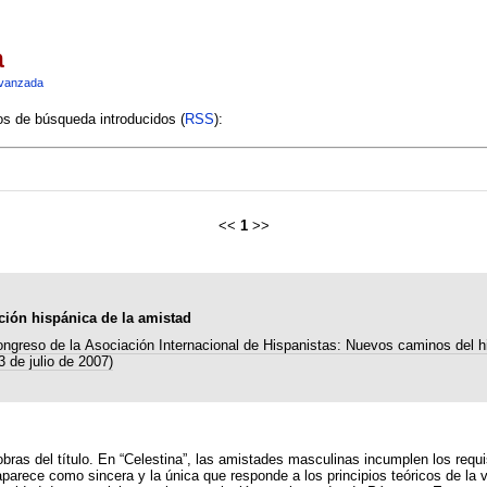
a
vanzada
ios de búsqueda introducidos (
RSS
):
<<
1
>>
ición hispánica de la amistad
ngreso de la Asociación Internacional de Hispanistas: Nuevos caminos del 
3 de julio de 2007)
ras del título. En “Celestina”, las amistades masculinas incumplen los requis
aparece como sincera y la única que responde a los principios teóricos de la