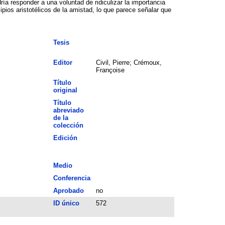
ía responder a una voluntad de ridiculizar la importancia
ios aristotélicos de la amistad, lo que parece señalar que
Tesis
Editor
Civil, Pierre; Crémoux,
Françoise
Título
original
Título
abreviado
de la
colección
Edición
Medio
Conferencia
Aprobado
no
ID único
572