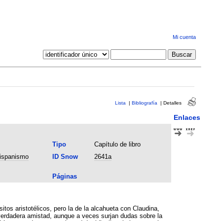
Mi cuenta
Lista
|
Bibliografía
|
Detalles
Enlaces
Tipo
Capítulo de libro
hispanismo
ID Snow
2641a
Páginas
itos aristotélicos, pero la de la alcahueta con Claudina,
 verdadera amistad, aunque a veces surjan dudas sobre la