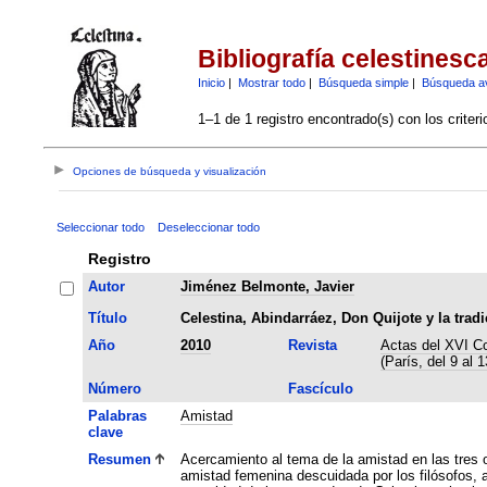
Bibliografía celestinesc
Inicio
|
Mostrar todo
|
Búsqueda simple
|
Búsqueda a
1–1 de 1 registro encontrado(s) con los criter
Opciones de búsqueda y visualización
Seleccionar todo
Deseleccionar todo
Registro
Autor
Jiménez Belmonte, Javier
Título
Celestina, Abindarráez, Don Quijote y la trad
Año
2010
Revista
Actas del XVI Co
(París, del 9 al 1
Número
Fascículo
Palabras
Amistad
clave
Resumen
Acercamiento al tema de la amistad en las tres ob
amistad femenina descuidada por los filósofos, 