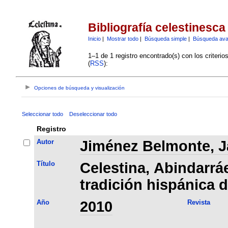
Bibliografía celestinesca
Inicio
|
Mostrar todo
|
Búsqueda simple
|
Búsqueda av
1–1 de 1 registro encontrado(s) con los criteri
(
RSS
):
Opciones de búsqueda y visualización
Seleccionar todo
Deseleccionar todo
Registro
Autor
Jiménez Belmonte, J
Título
Celestina, Abindarráe
tradición hispánica d
Año
2010
Revista