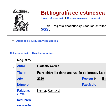
Bibliografía celestinesca
Inicio
|
Mostrar todo
|
Búsqueda simple
|
Búsqueda av
1–1 de 1 registro encontrado(s) con los criteri
(
RSS
):
Opciones de búsqueda y visualización
Seleccionar todo
Deseleccionar todo
Registro
Autor
Heusch, Carlos
Título
Faire chère lie dans une vallée de larmes. Le 
Año
2010
Revista
Êt
Número
Fascículo
Palabras
Humor
;
Carnaval
clave
Resumen
Dirección